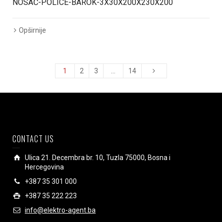
NOSAČ-POLICE-BAROK-3X30X200X230X200
Opširnije
1
2
3
…
14
CONTACT US
Ulica 21. Decembra br. 10, Tuzla 75000, Bosna i
Hercegovina
+387 35 301 000
+387 35 222 223
info@elektro-agent.ba